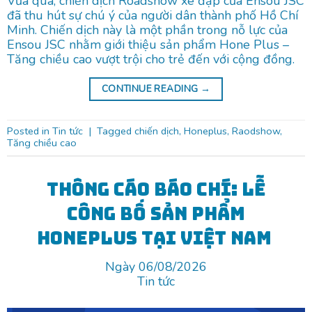
Vừa qua, chiến dịch Roadshow xe đạp của Ensou JSC
đã thu hút sự chú ý của người dân thành phố Hồ Chí
Minh. Chiến dịch này là một phần trong nỗ lực của
Ensou JSC nhằm giới thiệu sản phẩm Hone Plus –
Tăng chiều cao vượt trội cho trẻ đến với cộng đồng.
CONTINUE READING
→
Posted in
Tin tức
|
Tagged
chiến dịch
,
Honeplus
,
Raodshow
,
Tăng chiều cao
THÔNG CÁO BÁO CHÍ: LỄ
CÔNG BỐ SẢN PHẨM
HONEPLUS TẠI VIỆT NAM
Ngày 06/08/2026
Tin tức