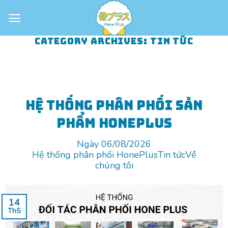
Skip
to
content
CATEGORY ARCHIVES:
TIN TỨC
Hệ thống phân phối sản
phẩm HonePlus
Ngày 06/08/2026
Hệ thống phân phối HonePlus
Tin tức
Về
chúng tôi
14
Th5