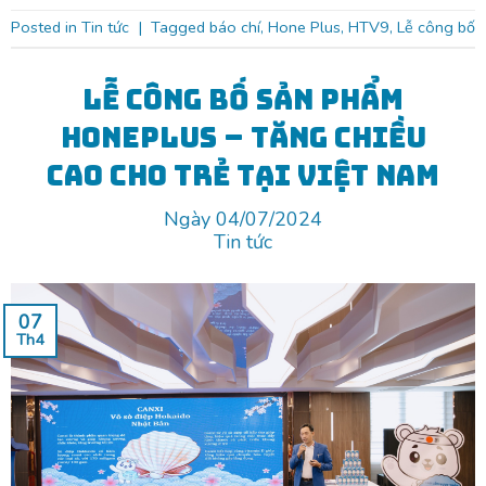
Posted in
Tin tức
|
Tagged
báo chí
,
Hone Plus
,
HTV9
,
Lễ công bố
Lễ công bố sản phẩm
HonePlus – Tăng chiều
cao cho trẻ tại Việt Nam
Ngày 04/07/2024
Tin tức
07
Th4