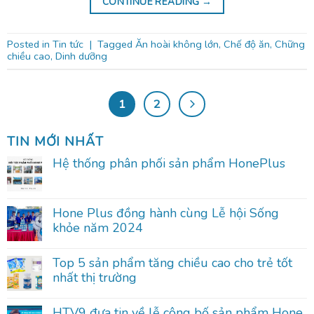
CONTINUE READING
→
Posted in
Tin tức
|
Tagged
Ăn hoài không lớn
,
Chế độ ăn
,
Chững
chiều cao
,
Dinh dưỡng
1
2
TIN MỚI NHẤT
Hệ thống phân phối sản phẩm HonePlus
Hone Plus đồng hành cùng Lễ hội Sống
khỏe năm 2024
Top 5 sản phẩm tăng chiều cao cho trẻ tốt
nhất thị trường
HTV9 đưa tin về lễ công bố sản phẩm Hone