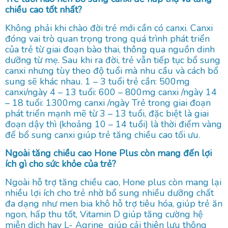
chiều cao tốt nhất?
Không phải khi chào đời trẻ mới cần có canxi. Canxi
đóng vai trò quan trọng trong quá trình phát triển
của trẻ từ giai đoạn bào thai, thông qua nguồn dinh
dưỡng từ mẹ. Sau khi ra đời, trẻ vẫn tiếp tục bổ sung
canxi nhưng tùy theo độ tuổi mà nhu cầu và cách bổ
sung sẽ khác nhau. 1 – 3 tuổi trẻ cần: 500mg
canxi/ngày 4 – 13 tuổi: 600 – 800mg canxi /ngày 14
– 18 tuổi: 1300mg canxi /ngày Trẻ trong giai đoạn
phát triển mạnh mẽ từ 3 – 13 tuổi, đặc biệt là giai
đoạn dậy thì (khoảng 10 – 14 tuổi) là thời điểm vàng
để bổ sung canxi giúp trẻ tăng chiều cao tối ưu.
Ngoài tăng chiều cao Hone Plus còn mang đến lợi
ích gì cho sức khỏe của trẻ?
Ngoài hỗ trợ tăng chiều cao, Hone plus còn mang lại
nhiều lợi ích cho trẻ nhờ bổ sung nhiều dưỡng chất
đa dạng như men bia khô hỗ trợ tiêu hóa, giúp trẻ ăn
ngon, hấp thu tốt, Vitamin D giúp tăng cường hệ
miễn dịch hay L- Agrine giúp cải thiên lưu thông