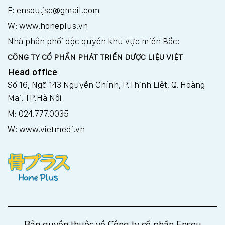
E: ensou.jsc@gmail.com
W: www.honeplus.vn
Nhà phân phối độc quyền khu vực miền Bắc:
CÔNG TY CỔ PHẦN PHÁT TRIỂN DƯỢC LIỆU VIỆT
Head office
Số 16, Ngõ 143 Nguyễn Chính, P.Thịnh Liệt, Q. Hoàng
Mai. TP.Hà Nội
M: 024.777.0035
W: www.vietmedi.vn
Bản quyền thuộc về Công ty cổ phần Ensou